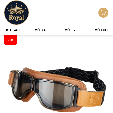
Skip
0
to
Tìm
0
₫
content
kiếm:
HOT SALE
MŨ 3/4
MŨ 1/2
MŨ FULLF
-28