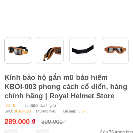
Kính bảo hộ gắn mũ bảo hiểm
KBOI-003 phong cách cổ điển, hàng
chính hãng | Royal Helmet Store
(5.0)
(82 Đánh giá)
Được xếp
SKU:
KBOI-003
Thương hiệu:
Đã bán:
3.3k
hạng
5
5 sao
289.000
₫
399.000
₫
Giá
Giá
gốc
hiện
Còn 76 trong kho
Kính bảo hộ gắn mũ bảo hiểm KBOI-003 phong cách cổ điển, hà