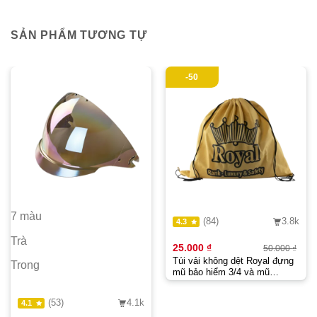
SẢN PHẨM TƯƠNG TỰ
-50
7 màu
(84)
3.8k
4.3
Trà
25.000
₫
50.000
₫
Giá
Giá
Túi vải không dệt Royal đựng
gốc
hiệ
Trong
là:
tại
mũ bảo hiểm 3/4 và mũ
50.0
là:
fullface dây rút đeo balo |
25.0
Royal Helmet chính hãng
(53)
4.1k
4.1