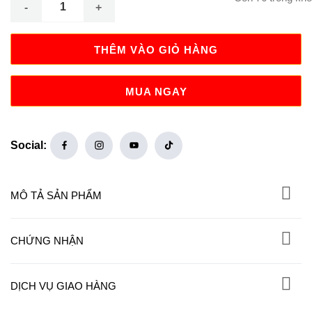
là:
tại
399.000 ₫.
là:
289.000 ₫.
THÊM VÀO GIỎ HÀNG
MUA NGAY
Social:
MÔ TẢ SẢN PHẨM
CHỨNG NHẬN
DỊCH VỤ GIAO HÀNG