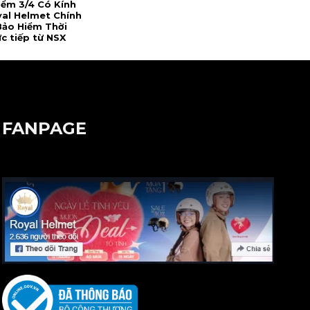
iểm 3/4 Có Kính
al Helmet Chính
Bảo Hiểm Thời
ực tiếp từ NSX
FANPAGE