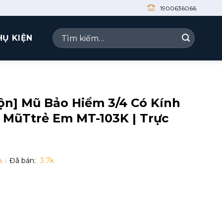
1900636066
Tìm
HỤ KIỆN
kiếm:
ộn] Mũ Bảo Hiểm 3/4 Có Kính
 MũTtrẻ Em MT-103K | Trực
a
Đã bán:
3.7k
3/4 Có Kính M01, Mũ Nửa Đầu M162K, MũTtrẻ Em MT-103K | 