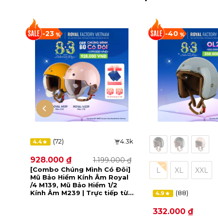
-23
-40
(72)
4.3k
4.4
928.000
₫
1.199.000
₫
Giá
Giá
gốc
hiện
[Combo Chúng Mình Có Đôi]
L
XL
XXL
là:
tại
Mũ Bảo Hiểm Kính Âm Royal
1.199.000 ₫.
là:
/4 M139, Mũ Bảo Hiểm 1/2
928.000 ₫.
3.8k
Kính Âm M239 | Trực tiếp từ
(88)
4.9
nhà NXS
332.000
₫
0
₫