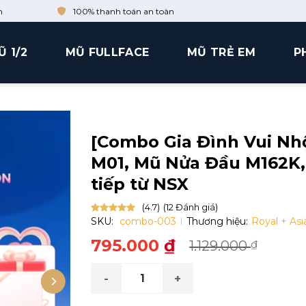
n
100% thanh toán an toàn
Ũ 1/2
MŨ FULLFACE
MŨ TRẺ EM
P
[Combo Gia Đình Vui Nh
M01, Mũ Nửa Đầu M162K,
tiếp từ NSX
(4.7)
(12 Đánh giá)
SKU:
combo-003
Thương hiệu:
Royal + Asi
Được xếp
hạng
4.7
5
sao
795.000
₫
1.129.000
₫
Giá
Giá
gốc
hiện
[Combo Gia Đình Vui Nhộn] Mũ Bảo Hiểm 
là:
tại
1.129.000 ₫.
là: