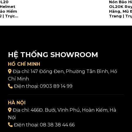
OL20
Nón Bảo H
 Helmet
OL20K Roy
Bảo Hiểm
Hãng, Mũ 
 | Trực
Trang | Tr
HỆ THỐNG SHOWROOM
HỒ CHÍ MINH
Địa chỉ:
147 Đồng Đen, Phường Tân Bình, Hồ
Chí Minh
Điện thoại:
0903 89 14 99
HÀ NỘI
Địa chỉ:
466Đ. Bưởi, Vĩnh Phú, Hoàn Kiếm, Hà
Nội
Điện thoại:
08 38 38 44 66