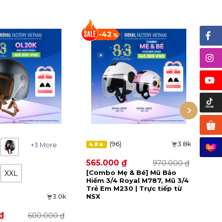
-42
(96)
3.8k
+3 More
4.8
565.000
₫
970.000
₫
Giá
Giá
gốc
hiện
[Combo Mẹ & Bé] Mũ Bảo
XXL
là:
tại
Hiểm 3/4 Royal M787, Mũ 3/4
970.000 
là:
Trẻ Em M230 | Trực tiếp từ
565.000 
3.0k
NSX
₫
600.000
₫