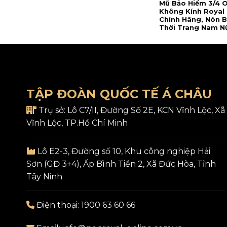
Mũ Bảo Hiểm 3/4 
Không Kính Royal
Chính Hãng, Nón 
Thời Trang Nam Nữ
tiếp từ NSX
TẬP ĐOÀN QUỐC TẾ Á CHÂU
Trụ sở:
Lô C7/II, Đường Số 2E, KCN Vĩnh Lộc, Xã
Vĩnh Lộc, TP.Hồ Chí Minh
Lô E2-3, Đường số 10, Khu công nghiệp Hải
Sơn (GĐ 3+4), Ấp Bình Tiền 2, Xã Đức Hòa, Tỉnh
Tây Ninh
Điện thoại:
1900 63 60 66