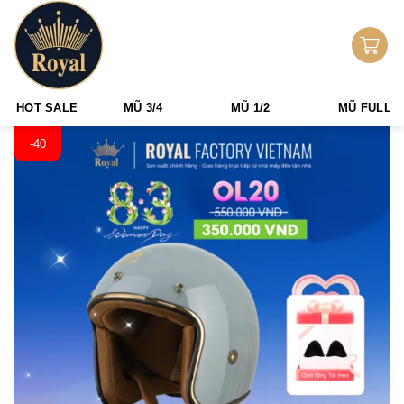
Skip
0
to
Tìm
0
₫
content
kiếm:
HOT SALE
MŨ 3/4
MŨ 1/2
MŨ FULLF
-40