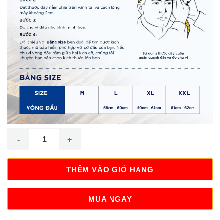
Mũ Bảo Hiểm 3/4 OL20 Không Kính Royal Helmet Chính Hãng, N
THÊM VÀO GIỎ HÀNG
MUA NGAY