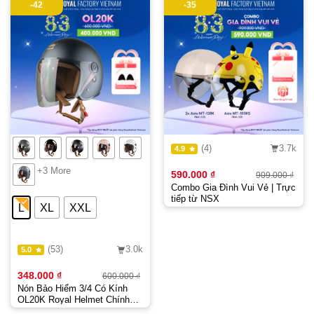
-42
-35
(4)
3.7k
4.9
+3 More
590.000
₫
909.000
₫
Giá
Giá
Combo Gia Đình Vui Vẻ | Trực
gốc
hiệ
là:
tại
tiếp từ NSX
909
là:
L
XL
XXL
590
(53)
3.0k
5.0
348.000
₫
600.000
₫
Nón Bảo Hiểm 3/4 Có Kính
OL20K Royal Helmet Chính
Hãng, Mũ Bảo Hiểm Thời