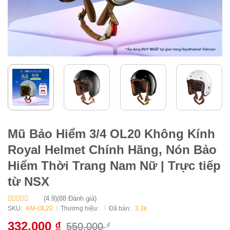
Mũ Bảo Hiểm 3/4 OL20 Không Kính
Royal Helmet Chính Hãng, Nón Bảo
Hiểm Thời Trang Nam Nữ | Trực tiếp
từ NSX
(4.9)
(88 Đánh giá)
Được xếp
SKU:
KM-OL20
Thương hiệu:
Đã bán:
3.3k
hạng
4.9
5
sao
332.000
₫
550.000
₫